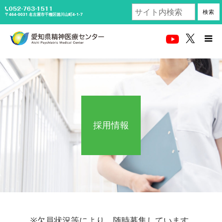
検索
〒464-0031
名古屋市千種区徳川山町4-1-7
受診される方へ
医療関係者の方
当センターについて
採用情報
診療科・部門紹介
アクセス
採用情報
※欠員状況等により、随時募集しています。