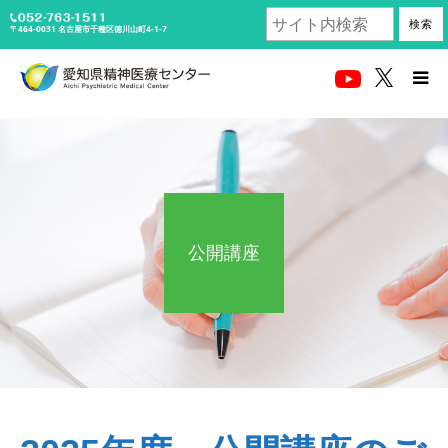
検索
〒464-0031
名古屋市千種区徳川山町4-1-7
受診される方へ
医療関係者の方
当センターについて
公開講座
診療科・部門紹介
アクセス
採用情報