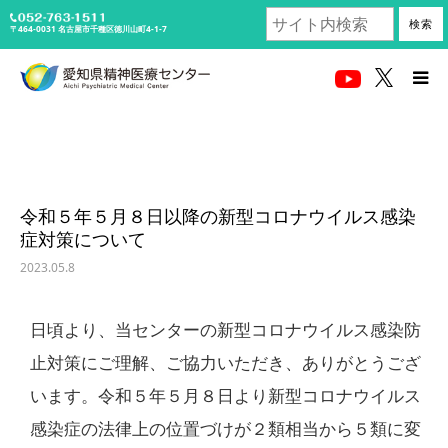
検索
〒464-0031
名古屋市千種区徳川山町4-1-7
受診される方へ
医療関係者の方
当センターについて
令和５年５月８日以降の新型コロナウイルス感染
症対策について
診療科・部門紹介
2023.05.8
アクセス
日頃より、当センターの新型コロナウイルス感染防
止対策にご理解、ご協力いただき、ありがとうござ
採用情報
います。令和５年５月８日より新型コロナウイルス
感染症の法律上の位置づけが２類相当から５類に変